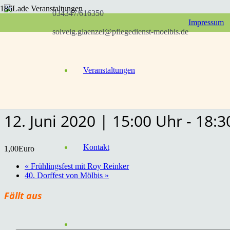
034347/616350
Impressum
« Alle Veranstaltungen
solveig.glaenzel@pflegedienst-moelbis.de
Diese Veranstaltung hat bereits stattgefunden.
Veranstaltungen
Sommerfest 2020 im Se
12. Juni 2020 | 15:00 Uhr
-
18:3
Kontakt
1,00Euro
«
Frühlingsfest mit Roy Reinker
40. Dorffest von Mölbis
»
Fällt aus