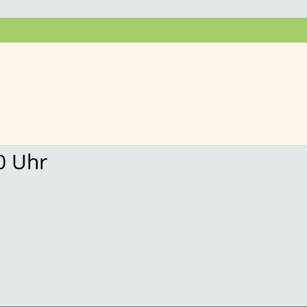
niorenlandhaus Mölbis
0 Uhr